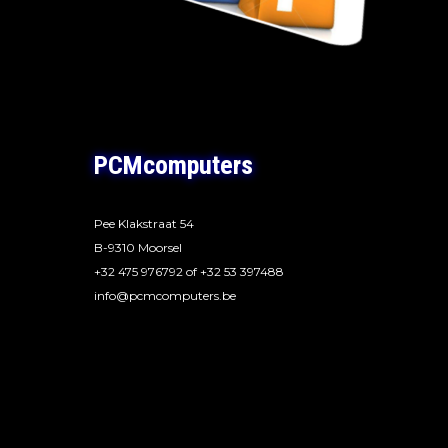
PCMcomputers
Pee Klakstraat 54
B-9310 Moorsel
+32 475 976792 of +32 53 397488
info@pcmcomputers.be